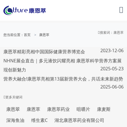
搜索词
：康恩萃
您当前位置：
首页
康恩萃
2023-12-06
康恩萃精彩亮相中国国际健康营养博览会
NHNE展会直击｜多元液饮闪耀亮相 康恩萃科学营养方案展
2025-05-23
现创新魅力
营养大融合!康恩萃亮相第13届新营养大会，共话未来新趋势
2025-06-06
更多
关键词
康恩翠
康恩萃
康恩萃药业
咀嚼片
康麦斯
深海鱼油
维生素C
湖北康恩萃药业有限公司