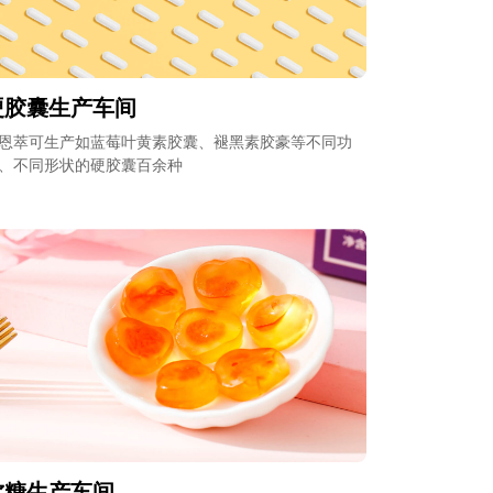
硬胶囊生产车间
恩萃可生产如蓝莓叶黄素胶囊、褪黑素胶豪等不同功
、不同形状的硬胶囊百余种
软糖生产车间