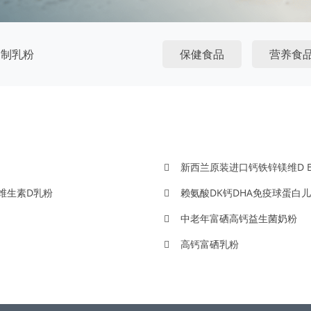
调制乳粉
保健食品
营养食
新西兰原装进口钙铁锌镁维D B
维生素D乳粉
赖氨酸DK钙DHA免疫球蛋白
中老年富硒高钙益生菌奶粉
高钙富硒乳粉