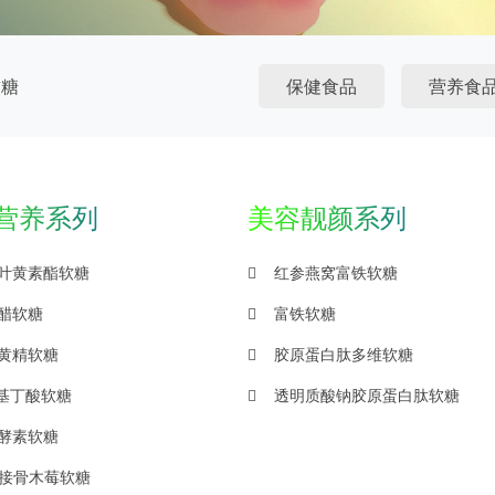
软糖
保健食品
营养食
营养系列
美容靓颜系列
叶黄素酯软糖
红参燕窝富铁软糖
醋软糖
富铁软糖
黄精软糖
胶原蛋白肽多维软糖
氨基丁酸软糖
透明质酸钠胶原蛋白肽软糖
酵素软糖
A接骨木莓软糖