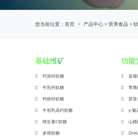
您当前位置：
首页
产品中心
>
营养食品
>
基础维矿
功能
钙加锌软糖
蓝莓
牛乳钙软糖
苹果
钙铁锌软糖
茯苓
牛初乳高钙软糖
γ-
维生素C软糖
山楂
多维软糖
DH