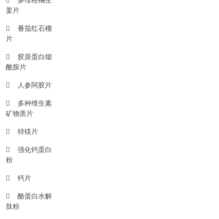
姜片
番茄红石榴
片
胶原蛋白烟
酰胺片
人参阿胶片
多种维生素
矿物质片
锌镁片
强化钙蛋白
粉
钙片
酪蛋白水解
肽粉