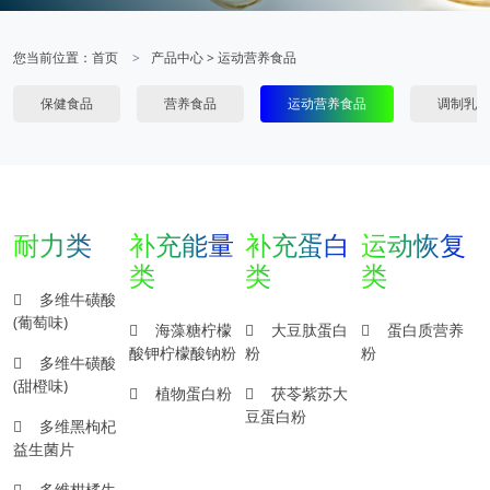
您当前位置：
首页
产品中心
>
运动营养食品
保健食品
营养食品
运动营养食品
调制乳粉
耐力类
补充能量
补充蛋白
运动恢复
类
类
类
多维牛磺酸
(葡萄味)
海藻糖柠檬
大豆肽蛋白
蛋白质营养
酸钾柠檬酸钠粉
粉
粉
多维牛磺酸
(甜橙味)
植物蛋白粉
茯苓紫苏大
豆蛋白粉
多维黑枸杞
益生菌片
多维柑橘生