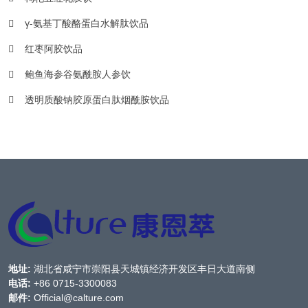
γ-氨基丁酸酪蛋白水解肽饮品
红枣阿胶饮品
鲍鱼海参谷氨酰胺人参饮
透明质酸钠胶原蛋白肽烟酰胺饮品
地址:
湖北省咸宁市崇阳县天城镇经济开发区丰日大道南侧
电话:
+86 0715-3300083
邮件:
Official@calture.com