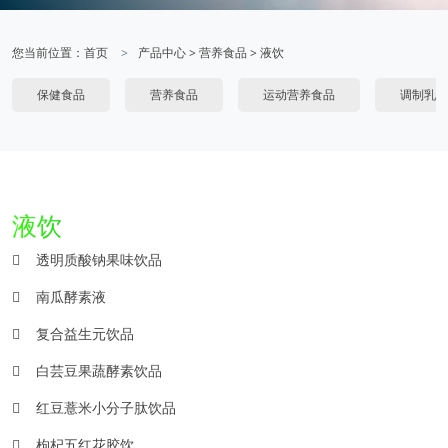
您当前位置：
首页
产品中心
>
营养食品
>
液饮
保健食品
营养食品
运动营养食品
调制乳粉
液饮
透明质酸钠果味饮品
南瓜酵素液
复合益生元饮品
白芸豆果蔬酵素饮品
红豆薏米小分子肽饮品
枸杞五红花胶饮