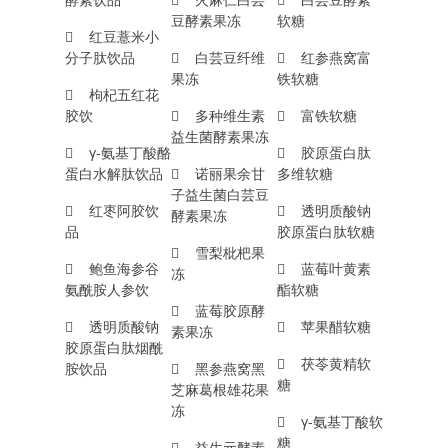
豆酵素果冻
软糖
红豆薏米小
分子肽饮品
白芸豆纤维
红参燕窝富
果冻
铁软糖
枸杞五红花
胶饮
多种维生素
富铁软糖
益生菌酵素果冻
γ-氨基丁酸酪
胶原蛋白肽
蛋白水解肽饮品
诺丽果余甘
多维软糖
子益生菌白芸豆
红枣阿胶饮
透明质酸钠
酵素果冻
品
胶原蛋白肽软糖
雪梨枇杷果
鲍鱼海参谷
蓝莓叶黄素
冻
氨酰胺人参饮
酯软糖
蓝莓胶原酵
透明质酸钠
苹果醋软糖
素果冻
胶原蛋白肽烟酰
茯苓黄精软
胺饮品
黑参燕窝黑
糖
芝麻葛根雄花果
冻
γ-氨基丁酸软
糖
益生元酵素