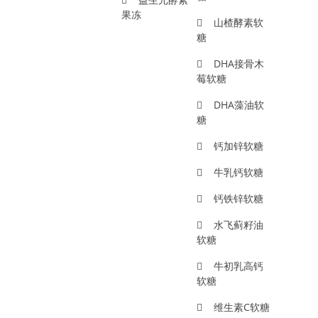
果冻
山楂酵素软
糖
DHA接骨木
莓软糖
DHA藻油软
糖
钙加锌软糖
牛乳钙软糖
钙铁锌软糖
水飞蓟籽油
软糖
牛初乳高钙
软糖
维生素C软糖