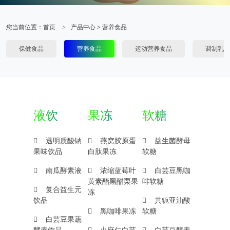
您当前位置：
首页
产品中心
>
营养食品
保健食品
营养食品
运动营养食品
调制乳粉
液饮
果冻
软糖
透明质酸钠
燕窝胶原蛋
益生菌酵母
果味饮品
白肽果冻
软糖
南瓜酵素液
浓缩蓝莓叶
白芸豆黑咖
黄素酯黑醋栗果
啡软糖
复合益生元
冻
饮品
共轭亚油酸
黑咖啡果冻
软糖
白芸豆果蔬
酵素饮品
火麻仁白芸
白芸豆酵素