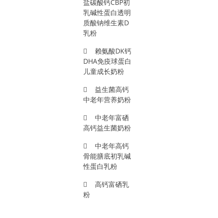
盐碳酸钙CBP初
乳碱性蛋白透明
质酸钠维生素D
乳粉
赖氨酸DK钙
DHA免疫球蛋白
儿童成长奶粉
益生菌高钙
中老年营养奶粉
中老年富硒
高钙益生菌奶粉
中老年高钙
骨能膳底初乳碱
性蛋白乳粉
高钙富硒乳
粉