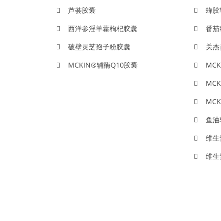
芦荟胶囊
蜂胶
西洋参淫羊藿枸杞胶囊
番茄
破壁灵芝孢子粉胶囊
关杰
MCKIN®辅酶Q10胶囊
MC
MC
MC
鱼油
维生
维生