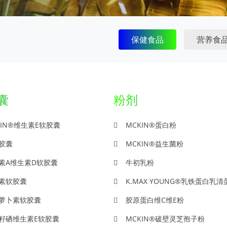
保健食品
营养食
囊
粉剂
KIN®维生素E软胶囊
MCKIN®蛋白粉
胶囊
MCKIN®益生菌粉
素A维生素D软胶囊
牛初乳粉
素软胶囊
K.MAX YOUNG®乳铁蛋白乳
胡萝卜素软胶囊
胶原蛋白维C维E粉
籽硒维生素E软胶囊
MCKIN®破壁灵芝孢子粉