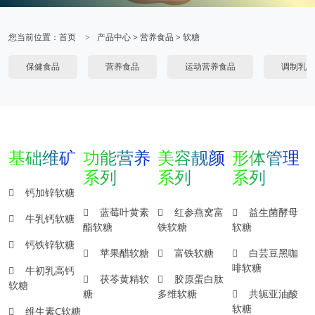
您当前位置：
首页
产品中心
>
营养食品
>
软糖
保健食品
营养食品
运动营养食品
调制乳粉
基础维矿
功能营养
美容靓颜
形体管理
系列
系列
系列
钙加锌软糖
蓝莓叶黄素
红参燕窝富
益生菌酵母
牛乳钙软糖
酯软糖
铁软糖
软糖
钙铁锌软糖
苹果醋软糖
富铁软糖
白芸豆黑咖
啡软糖
牛初乳高钙
茯苓黄精软
胶原蛋白肽
软糖
糖
多维软糖
共轭亚油酸
软糖
维生素C软糖