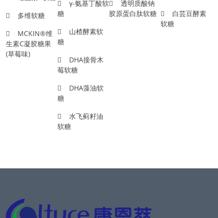
γ-氨基丁酸软
透明质酸钠
糖
胶原蛋白肽软糖
白芸豆酵素
多维软糖
软糖
山楂酵素软
MCKIN®维
糖
生素C凝胶糖果
(草莓味)
DHA接骨木
莓软糖
DHA藻油软
糖
水飞蓟籽油
软糖